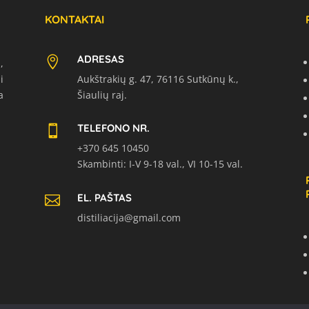
KONTAKTAI
ADRESAS

,
i
Aukštrakių g. 47, 76116 Sutkūnų k.,
a
Šiaulių raj.
TELEFONO NR.

+370 645 10450
Skambinti: I-V 9-18 val., VI 10-15 val.
EL. PAŠTAS

distiliacija@gmail.com