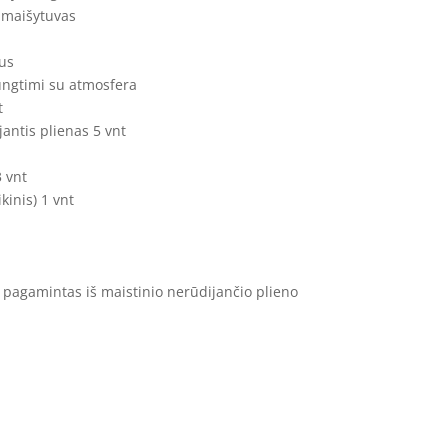
 maišytuvas
us
ungtimi su atmosfera
t
antis plienas 5 vnt
 vnt
kinis) 1 vnt
 pagamintas iš maistinio nerūdijančio plieno