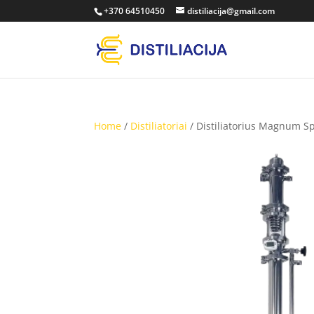
+370 64510450
distiliacija@gmail.com
Home
/
Distiliatoriai
/ Distiliatorius Magnum Spi