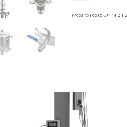
Distiliatorius
Magnum
Spirit
Produkto kodas:
001-14-2-1-2
2.0
inc.
40
L