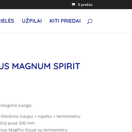
0 prekės
IELĖS
UŽPILAI
KITI PRIEDAI
IUS MAGNUM SPIRIT
renginio įranga:
u išleidimo čiaupu + nipeliu + termometru
džio) pusė 500 mm
inys MagPro Visual su termometru