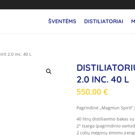
ŠVENTĖMS
DISTILIATORIAI
M
rit 2.0 inc. 40 L
DISTILIATOR
2.0 INC. 40 L
550.00
€
Pagrindinė „Magmun Spirit“ į
40 litrų distiliavimo bakas s
2" tsarga (pagrindinio vamz
2 colių mėginių ėmimo įreng