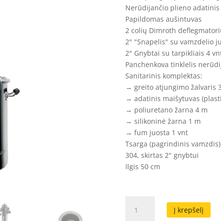
Nerūdijančio plieno adatinis
Papildomas aušintuvas
2 colių Dimroth deflegmatori
2" "Snapelis" su vamzdelio j
2" Gnybtai su tarpikliais 4 vn
Panchenkova tinklelis nerūdij
Sanitarinis komplektas:
→ greito atjungimo žalvaris 3
→ adatinis maišytuvas (plasti
→ poliuretano žarna 4 m
→ silikoninė žarna 1 m
→ fum juosta 1 vnt
Tsarga (pagrindinis vamzdis)
304, skirtas 2" gnybtui
Ilgis 50 cm
produkto
Į krepšelį
kiekis: