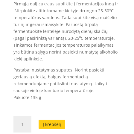
Pirmąją dalį cukraus supilkite į fermentacijos indą ir
ištirpinkite atitinkamame kiekyje drungno 25-30°C
temperatūros vandens. Tada supilkite visą maišelio
turinį ir gerai išmaišykite. Paruoštą tirpalą
fermentuokite lentelėje nurodytą dienų skaičių
(pagal pasirinktą variantą), 20-25⁰C temperatūroje.
Tinkamos fermentacijos temperatūros palaikymas
yra būtina sąlyga norint pasiekti numatytą alkoholio
kiekį aplinkoje.
Pastaba: nustatymas suputos! Norint pasiekti
geriausią efektą, baigus fermentaciją
rekomenduojame patikslinti nustatymą. Laikyti
sausoje vietoje kambario temperatūroje.
Pakuotė 135 g
produkto
Į krepšelį
kiekis:
Mielės