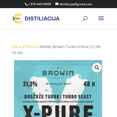
+370 64510450
distiliacija@gmail.com
Home
/
Mielės
/ Mielės Browin Turbo X-Pure 21,3%
10 vnt.