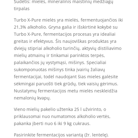
Sudėtis: mielės, mineralinis maistinių medžiagų
tirpalas
Turbo X-Pure mielės yra mielės, fermentuojančios iki
21,3% alkoholio. Gryna galia ir išskirtinė kokybė su
Turbo X-Pure, fermentacijos procesas yra idealiai
greitas ir efektyvus. Šis naujoviškas produktas yra
dviejų stipriai alkoholio turinčių, aktyvių distiliavimo
mielių atmainų ir tinkamai parinktos terpės,
palaikančios jų vystymąsi, mišinys. Specialiai
sukomponuotas mišinys tinka įvairių žaliavų
fermentacijai, todėl naudojant šias mieles galėsite
sėkmingai paruošti tiek grūdų, tiek vaisių gėrimus.
Nustatymų fermentacijos metu mielės neskleidžia
nemalonių kvapų.
Vieno mielių pakelio užtenka 25 l užvirinto, o
priklausomai nuo numatomos alkoholio vertės,
pakanka įberti nuo 6 iki 9 kg cukraus.
Pasirinkite fermentacijos variantą (žr. lentelę).