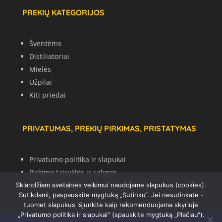
PREKIŲ KATEGORIJOS
Šventėms
Distiliatoriai
Mielės
Užpilai
Kiti priedai
PRIVATUMAS, PREKIŲ PIRKIMAS, PRISTATYMAS
Privatumo politika ir slapukai
Pirkimo taisyklės ir sąlygos
Prekių pristatymo sąlygos
Sklandžiam svetainės veikimui naudojame slapukus (cookies).
Sutikdami, paspauskite mygtuką „Sutinku“. Jei nesutinkate -
tuomet slapukus išjunkite kaip rekomenduojama skyriuje
„Privatumo politika ir slapukai“ (spauskite mygtuką „Plačiau“).