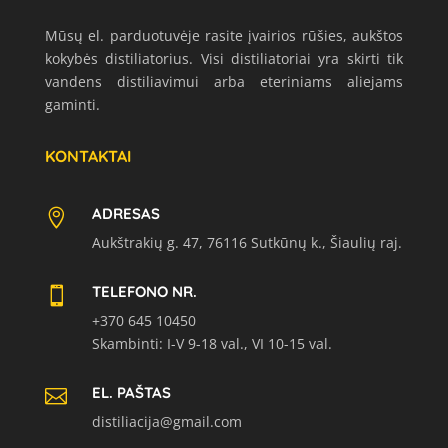
Mūsų el. parduotuvėje rasite įvairios rūšies, aukštos
kokybės distiliatorius. Visi distiliatoriai yra skirti tik
vandens distiliavimui arba eteriniams aliejams
gaminti.
KONTAKTAI
ADRESAS

Aukštrakių g. 47, 76116 Sutkūnų k., Šiaulių raj.
TELEFONO NR.

+370 645 10450
Skambinti: I-V 9-18 val., VI 10-15 val.
EL. PAŠTAS

distiliacija@gmail.com