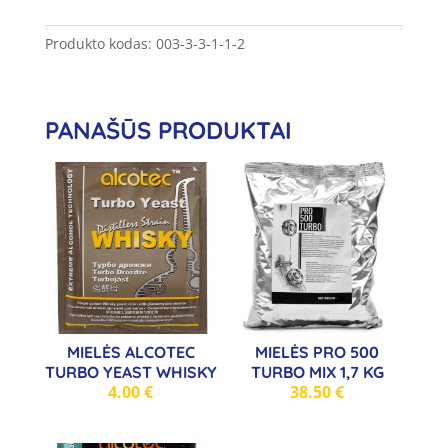
Browin
Turbo
Produkto kodas:
003-3-3-1-1-2
X-
Pure
21,3%
PANAŠŪS PRODUKTAI
10
vnt.
MIELĖS ALCOTEC
MIELĖS PRO 500
TURBO YEAST WHISKY
TURBO MIX 1,7 KG
4.00
€
38.50
€