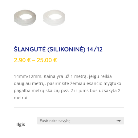
ŠLANGUTĖ (SILIKONINĖ) 14/12
Price
2.90
€
–
25.00
€
range:
2.90 €
14mm/12mm. Kaina yra už 1 metrą, jeigu reikia
through
daugiau metrų, pasirinkite žemiau esančio mygtuko
25.00 €
pagalba metrų skaičių pvz. 2 ir jums bus užsakyta 2
metrai.
Ilgis