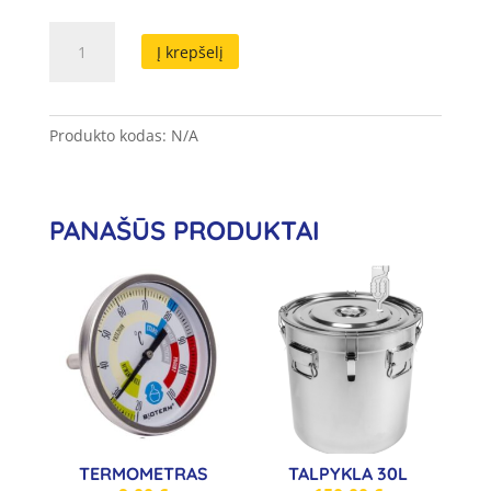
produkto
Į krepšelį
kiekis:
Šlangutė
(silikoninė)
14/12
Produkto kodas:
N/A
PANAŠŪS PRODUKTAI
TERMOMETRAS
TALPYKLA 30L