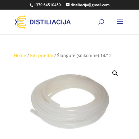
+370 64510450
distiliacija@gmail.com
Home
/
Kiti priedai
/ Šlangutė (silikoninė) 14/12