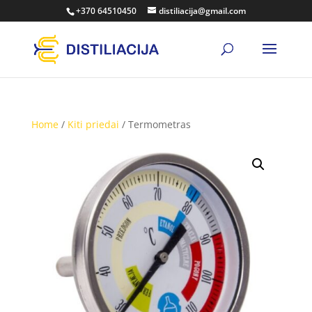
+370 64510450
distiliacija@gmail.com
Home
/
Kiti priedai
/ Termometras