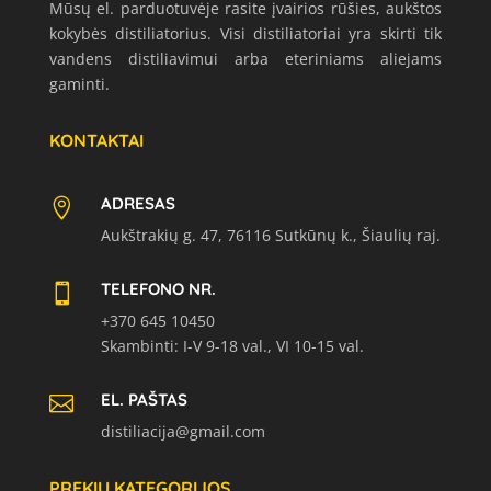
Mūsų el. parduotuvėje rasite įvairios rūšies, aukštos
kokybės distiliatorius. Visi distiliatoriai yra skirti tik
vandens distiliavimui arba eteriniams aliejams
gaminti.
KONTAKTAI
ADRESAS

Aukštrakių g. 47, 76116 Sutkūnų k., Šiaulių raj.
TELEFONO NR.

+370 645 10450
Skambinti: I-V 9-18 val., VI 10-15 val.
EL. PAŠTAS

distiliacija@gmail.com
PREKIŲ KATEGORIJOS