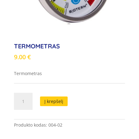
TERMOMETRAS
9.00
€
Termometras
produkto
Į krepšelį
kiekis:
Termometras
Produkto kodas:
004-02