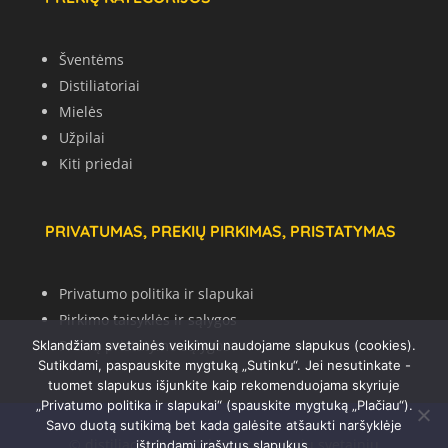
Šventėms
Distiliatoriai
Mielės
Užpilai
Kiti priedai
PRIVATUMAS, PREKIŲ PIRKIMAS, PRISTATYMAS
Privatumo politika ir slapukai
Pirkimo taisyklės ir sąlygos
Prekių pristatymo sąlygos
Sklandžiam svetainės veikimui naudojame slapukus (cookies).
Sutikdami, paspauskite mygtuką „Sutinku“. Jei nesutinkate -
tuomet slapukus išjunkite kaip rekomenduojama skyriuje
„Privatumo politika ir slapukai“ (spauskite mygtuką „Plačiau“).
Savo duotą sutikimą bet kada galėsite atšaukti naršyklėje
© distiliacija.lt 2021 | © Internetinių svetainių
ištrindami įrašytus slapukus.