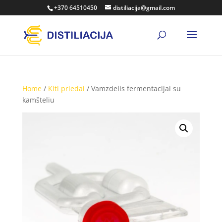
+370 64510450
distiliacija@gmail.com
Home
/
Kiti priedai
/ Vamzdelis fermentacijai su
kamšteliu