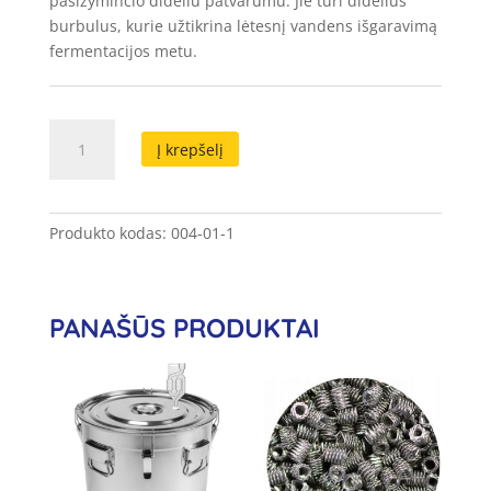
pasižyminčio dideliu patvarumu. Jie turi didelius
burbulus, kurie užtikrina lėtesnį vandens išgaravimą
fermentacijos metu.
produkto
Į krepšelį
kiekis:
Vamzdelis
fermentacijai
su
Produkto kodas:
004-01-1
kamšteliu
PANAŠŪS PRODUKTAI