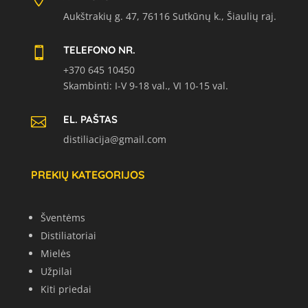
Aukštrakių g. 47, 76116 Sutkūnų k., Šiaulių raj.
TELEFONO NR.

+370 645 10450
Skambinti: I-V 9-18 val., VI 10-15 val.
EL. PAŠTAS

distiliacija@gmail.com
PREKIŲ KATEGORIJOS
Šventėms
Distiliatoriai
Mielės
Užpilai
Kiti priedai