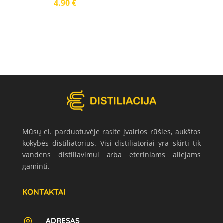
4.90
€
Mūsų el. parduotuvėje rasite įvairios rūšies, aukštos
kokybės distiliatorius. Visi distiliatoriai yra skirti tik
vandens distiliavimui arba eteriniams aliejams
gaminti.
KONTAKTAI
ADRESAS
