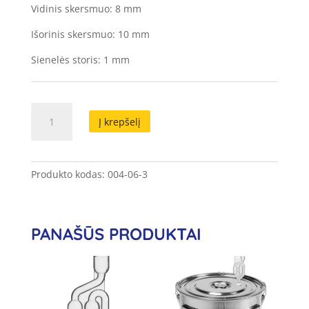
Vidinis skersmuo: 8 mm
Išorinis skersmuo: 10 mm
Sienelės storis: 1 mm
produkto
Į krepšelį
kiekis:
Plastikinė
šlangutė
vandeniui
Produkto kodas:
004-06-3
7mm
X1,5
mm
PANAŠŪS PRODUKTAI
su
greita
jungtimi