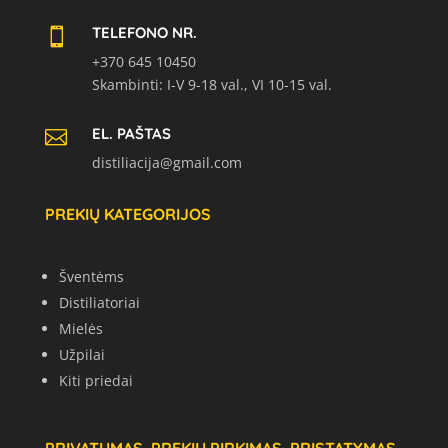
TELEFONO NR.

+370 645 10450
Skambinti: I-V 9-18 val., VI 10-15 val.
EL. PAŠTAS

distiliacija@gmail.com
PREKIŲ KATEGORIJOS
Šventėms
Distiliatoriai
Mielės
Užpilai
Kiti priedai