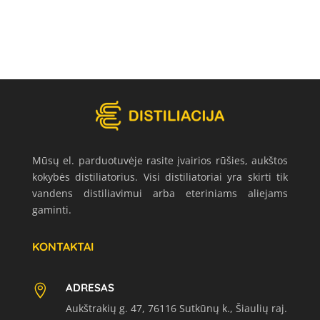
Mūsų el. parduotuvėje rasite įvairios rūšies, aukštos
kokybės distiliatorius. Visi distiliatoriai yra skirti tik
vandens distiliavimui arba eteriniams aliejams
gaminti.
KONTAKTAI
ADRESAS

Aukštrakių g. 47, 76116 Sutkūnų k., Šiaulių raj.