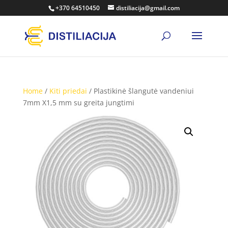
+370 64510450
distiliacija@gmail.com
Home
/
Kiti priedai
/ Plastikinė šlangutė vandeniui
7mm X1,5 mm su greita jungtimi