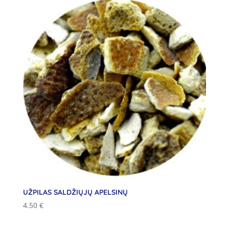
UŽPILAS SALDŽIŲJŲ APELSINŲ
4.50
€