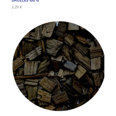
DROŽLĖS 100 G
2.20
€