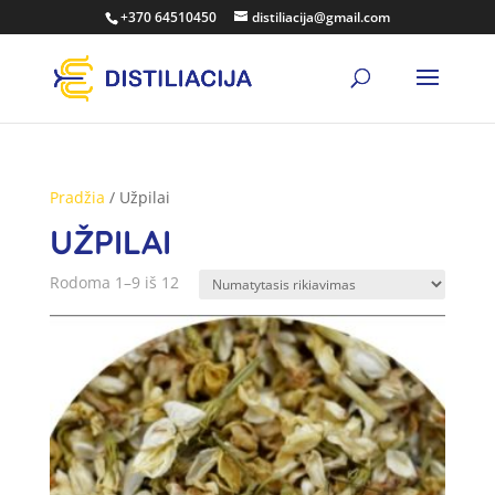
+370 64510450
distiliacija@gmail.com
Pradžia
/ Užpilai
UŽPILAI
Rodoma 1–9 iš 12