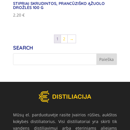
STIPRIAI SKRUDINTOS, PRANCŪZIŠKO ĄŽUOLO
DROŽLĖS 100 G
2.20
€
1
2
→
SEARCH
Mūsų el. parduotuvėje rasite įvairios rūšies, aukštos
kokybės distiliatorius. Visi distiliatoriai yra skirti tik
vandens distiliavimui arba eteriniams aliejams