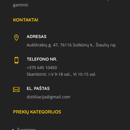
gaminti.
KONTAKTAI
ADRESAS

Aukštrakių g. 47, 76116 Sutkūnų k., Šiaulių raj.
TELEFONO NR.

+370 645 10450
Skambinti: I-V 9-18 val., VI 10-15 val.
EL. PAŠTAS

distiliacija@gmail.com
PREKIŲ KATEGORIJOS
Šventėms