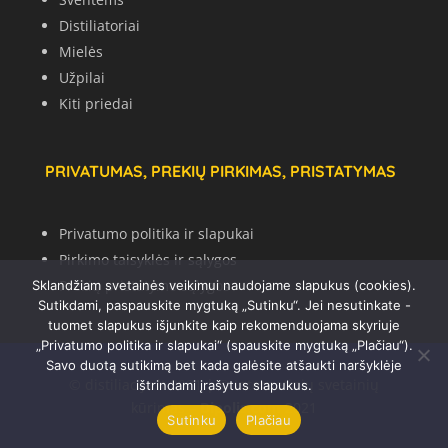
Distiliatoriai
Mielės
Užpilai
Kiti priedai
PRIVATUMAS, PREKIŲ PIRKIMAS, PRISTATYMAS
Privatumo politika ir slapukai
Pirkimo taisyklės ir sąlygos
Prekių pristatymo sąlygos
Sklandžiam svetainės veikimui naudojame slapukus (cookies).
Sutikdami, paspauskite mygtuką „Sutinku“. Jei nesutinkate -
tuomet slapukus išjunkite kaip rekomenduojama skyriuje
„Privatumo politika ir slapukai“ (spauskite mygtuką „Plačiau“).
Savo duotą sutikimą bet kada galėsite atšaukti naršyklėje
© distiliacija.lt 2021 | © Internetinių svetainių
ištrindami įrašytus slapukus.
kūrimas –
Dipolis.com
2021
Sutinku
Plačiau